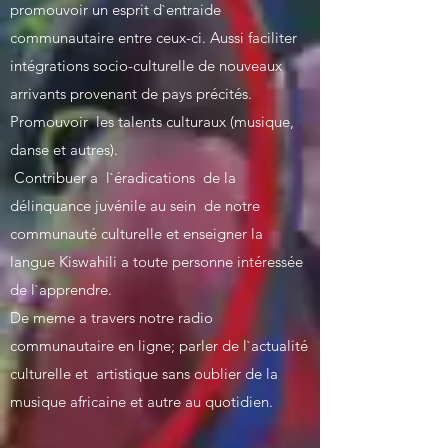
promouvoir un esprit d`entraide
communautaire entre ceux-ci. Aussi faciliter
intégrations socio-culturelle de nouveaux
arrivants provenant de pays précités.
Promouvoir les talents culturaux (musique,
danse et autres).
Contribuer a l`éradications de la
délinquance juvénile au sein de notre
communauté culturelle et enseigner la
langue Kiswahili a toute personne intéressée
de l`apprendre.
De meme a travers notre radio
communautaire en ligne; parler de l`actualité
culturelle et artistique sans oublier de la
musique africaine et autre au quotidien.