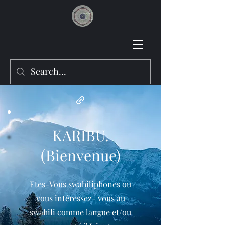
KARIBU.
(Bienvenue)
Etes-Vous swahiliphones ou
vous intéressez- vous au
swahili comme langue et/ou