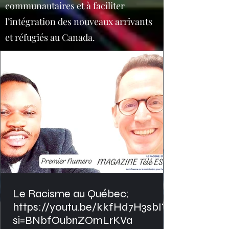
communautaires et à faciliter
l’intégration des nouveaux arrivants
et réfugiés au Canada.
Le Racisme au Québec;
https://youtu.be/kkfHd7H3sbI?
si=BNbfOubnZOmLrKVa